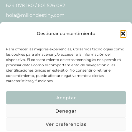
624 078 180 / 601 526 082
hola@miliondestiny.com
Gestionar consentimiento
Para ofrecer las mejores experiencias, utilizamos tecnologías como
las cookies para almacenar y/o acceder a la información del
dispositivo. El consentimiento de estas tecnologías nos permitirá
Política de privacidad
Aviso Legal
procesar datos como el comportamiento de navegación o las
Política de Cookies
identificaciones únicas en este sitio. No consentir o retirar el
consentimiento, puede afectar negativamente a ciertas
características y funciones.
Aceptar
Denegar
Política de privacidad y protección de datos
Copyright © 2026 Milion Destiny. Gestión Integral de
Ver preferencias
Apartamentos.