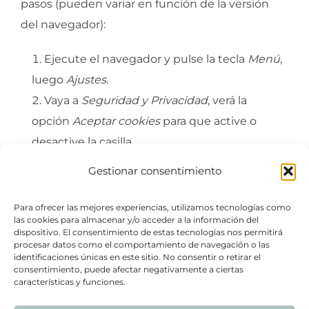
pasos (pueden variar en función de la versión
del navegador):
Ejecute el navegador y pulse la tecla
Menú
,
luego
Ajustes
.
Vaya a
Seguridad y Privacidad
, verá la
opción
Aceptar cookies
para que active o
desactive la casilla.
Gestionar consentimiento
Para acceder a la configuración de
cookies
del
navegador para dispositivos
Windows
Para ofrecer las mejores experiencias, utilizamos tecnologías como
las cookies para almacenar y/o acceder a la información del
Phone
siga estos pasos (pueden variar en
dispositivo. El consentimiento de estas tecnologías nos permitirá
función de la versión del navegador):
procesar datos como el comportamiento de navegación o las
identificaciones únicas en este sitio. No consentir o retirar el
consentimiento, puede afectar negativamente a ciertas
Abra
Internet Explorer
, luego
Más
,
características y funciones.
luego
Configuración